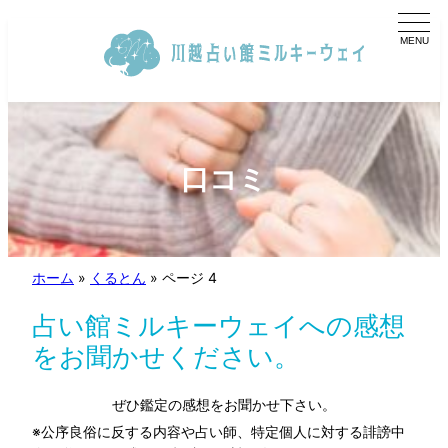
内
容
を
ス
キ
ッ
プ
口コミ
ホーム
»
くるとん
»
ページ 4
占い館ミルキーウェイへの感想
をお聞かせください。
ぜひ鑑定の感想をお聞かせ下さい。
※公序良俗に反する内容や占い師、特定個人に対する誹謗中