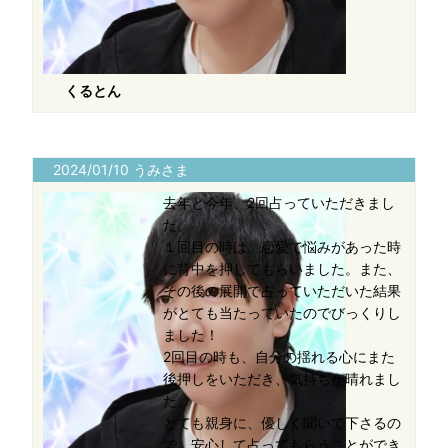
くるとん
2024/01/10 うみさま
去年と今年、2回占っていただきまし
た。
１回目の時は、恋愛で悩みがあった時
に背中を押してもらいました。また、
その後の展開で占っていただいた結果
がとても当たっていたのでびっくりし
ました！
2回目の時も、自分の揺れる心にまた
後押しをいただき、気持ちが晴れまし
た。
とても親身に、優しく聞いて下さるの
で、安心して占ってもらうことができ