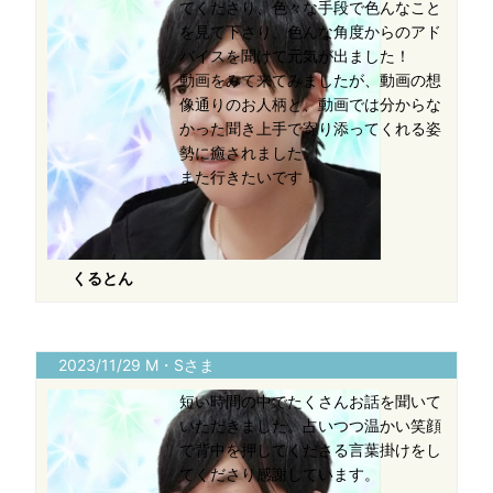
てくださり、色々な手段で色んなこと
を見て下さり、色んな角度からのアド
バイスを聞けて元気が出ました！
動画をみて来てみましたが、動画の想
像通りのお人柄と、動画では分からな
かった聞き上手で寄り添ってくれる姿
勢に癒されました。
また行きたいです！
くるとん
2023/11/29 M・Sさま
短い時間の中でたくさんお話を聞いて
いただきました。占いつつ温かい笑顔
で背中を押してくださる言葉掛けをし
てくださり感謝しています。