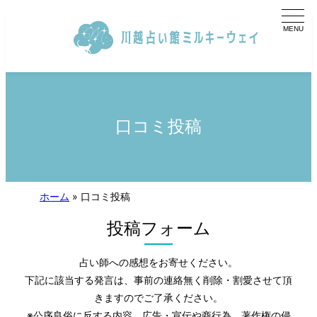
内
容
を
ス
キ
ッ
プ
口コミ投稿
ホーム
»
口コミ投稿
投稿フォーム
占い師への感想をお寄せください。
下記に該当する発言は、事前の連絡無く削除・割愛させて頂
きますのでご了承ください。
※公序良俗に反する内容、広告・宣伝や商行為、著作権の侵