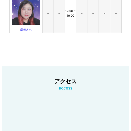
12:00 ~
–
–
–
–
–
–
19:00
癒希きら
アクセス
access