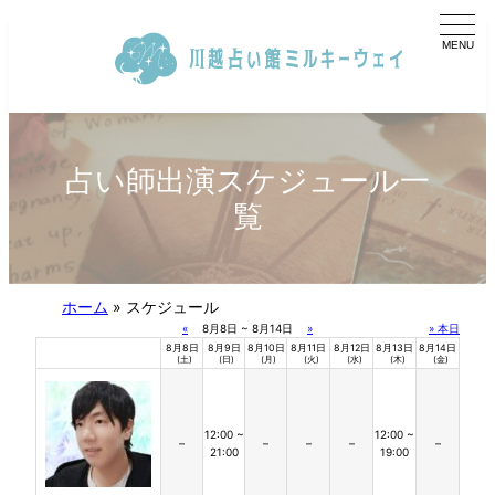
内
容
を
ス
キ
ッ
プ
占い師出演スケジュール一
覧
ホーム
»
スケジュール
«
8月8日 ~ 8月14日
»
» 本日
8月8日
8月9日
8月10日
8月11日
8月12日
8月13日
8月14日
(土)
(日)
(月)
(火)
(水)
(木)
(金)
12:00 ~
12:00 ~
–
–
–
–
–
21:00
19:00