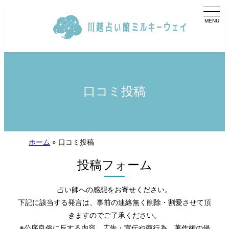
内
容
を
ス
キ
ッ
プ
口コミ投稿
ホーム
»
口コミ投稿
投稿フォーム
占い師への感想をお寄せください。
下記に該当する発言は、事前の連絡無く削除・割愛させて頂
きますのでご了承ください。
※公序良俗に反する内容、広告・宣伝や商行為、著作権の侵